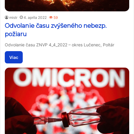
mistr
4. apríla 2022
59
Odvolanie času zvýšeného nebezp.
požiaru
Odvolanie času ZNVP 4_4_2022 – okres Lučenec, Poltár
Viac