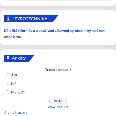
r
í
s
p
! PYROTECHNIKA !
e
v
Dôležitá informácia o používaní zábavnej pyrotechniky na území
k
obce Krná !!!
y
Ankety
Triedite odpad ?
ÁNO
NIE
NIEKEDY
View Results
Archív hlasovaní