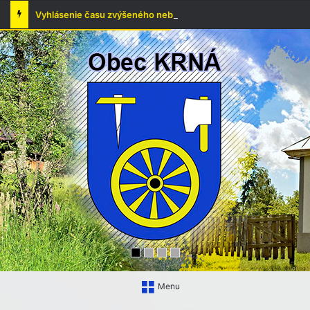
Vyhlásenie času zvýšeného nebezpečenstva vzniku požiaru
Menu