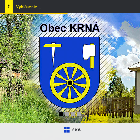
Vyhlásenie času zvýšeného nebezpečenstva vzniku požiaru
Menu