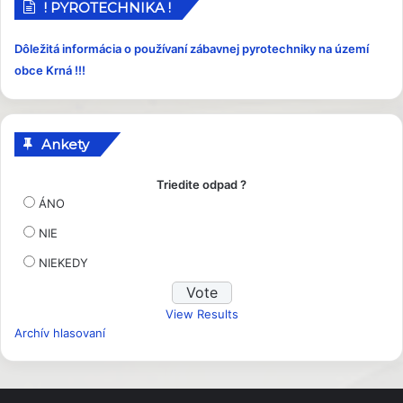
p
! PYROTECHNIKA !
e
v
Dôležitá informácia o používaní zábavnej pyrotechniky na území
k
obce Krná !!!
y
Ankety
Triedite odpad ?
ÁNO
NIE
NIEKEDY
View Results
Archív hlasovaní