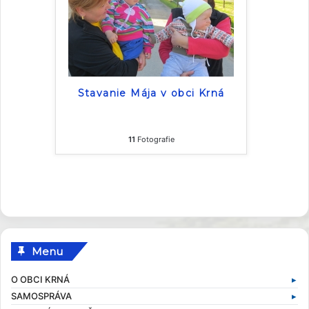
Stavanie Mája v obci Krná
11
Fotografie
Menu
O OBCI KRNÁ
SAMOSPRÁVA
Základné informácie