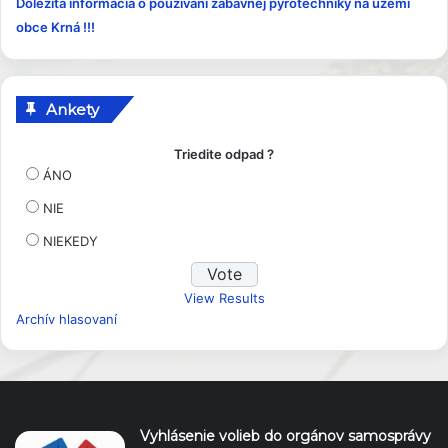
Dôležitá informácia o používaní zábavnej pyrotechniky na území
k
obce Krná !!!
y
Ankety
Triedite odpad ?
ÁNO
NIE
NIEKEDY
View Results
Archív hlasovaní
Vyhlásenie volieb do orgánov samosprávy