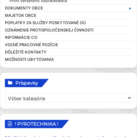
Zaujímavosti
Hlavný kontrolór
Dane a poplatky
Profil verejného obstarávateľa
DOKUMENTY OBCE
Obecní poslanci a komisie
Evidencia obyvateľov
MAJETOK OBCE
Zasadnutia OcZ
Overovanie dokumentov
Kompetencie obce
POPLATKY ZA SLUŽBY POSKYTOVANÉ OÚ
Sťažnosti a žiadosti
Všeobecné záväzné nariadenia
OZNÁMENIE PROTISPOLOČENSKEJ ČINNOSTI
Sociálna pomoc
Ekonomické dokumenty
INFORMÁCIE CO
Elektronické služby
Rozpočet obce
VOĽNÉ PRACOVNÉ POZÍCIE
Rozvojové dokumenty
DÔLEŽITÉ KONTAKTY
Smernice
MOŽNOSTI UBYTOVANIA
Príspevky
P
r
í
s
p
! PYROTECHNIKA !
e
v