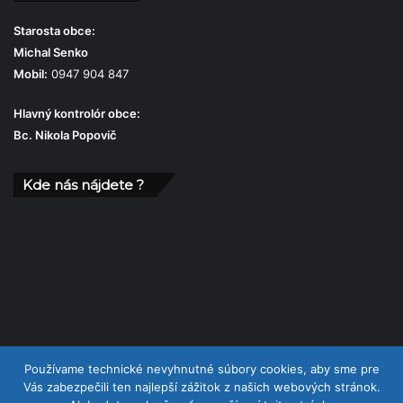
Starosta obce:
Michal Senko
Mobil:
0947 904 847
Hlavný kontrolór obce:
Bc. Nikola Popovič
Kde nás nájdete ?
Používame technické nevyhnutné súbory cookies, aby sme pre
Vás zabezpečili ten najlepší zážitok z našich webových stránok.