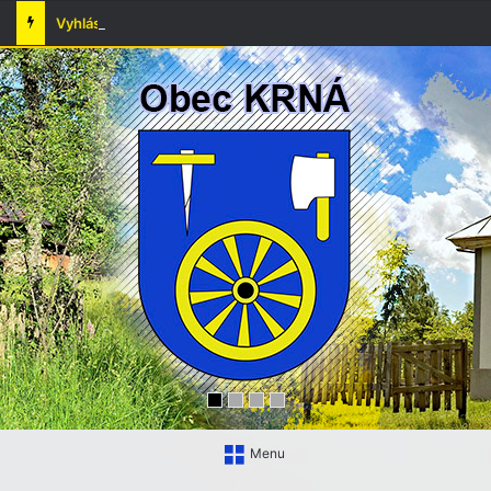
Vyhlásenie času zvýšeného nebezpečenstva vzniku požiaru
Menu