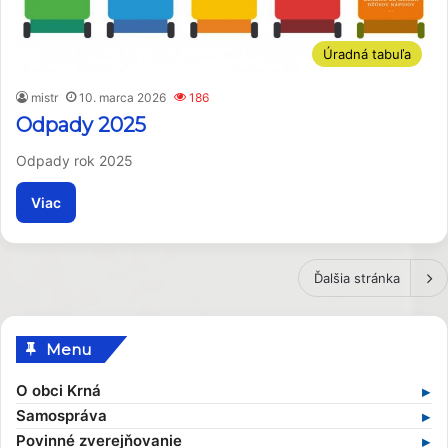
Úradná tabuľa
mistr
10. marca 2026
186
Odpady 2025
Odpady rok 2025
Viac
Ďalšia stránka
Menu
O obci Krná
Základné informácie
Samospráva
Profil obce
Samospráva v súčasnosti
Povinné zverejňovanie