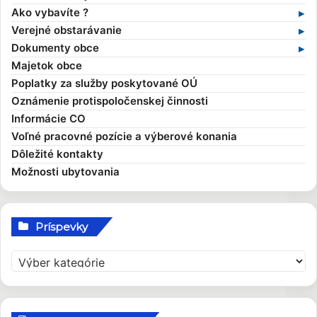
História obce
Obecný úrad
Zmluvy
Ako vybavíte ?
Obecné symboly
Starosta obce
Faktúry
Stavebný poriadok
Verejné obstarávanie
Kultúra
Zamestnanci obce
Objednávky
Výruby drevín
Verejné obstarávania
Dokumenty obce
Zaujímavosti
Hlavný kontrolór
Dane a poplatky
Profil verejného obstarávateľa
Kompetencie obce
Majetok obce
Obecní poslanci a komisie
Evidencia obyvateľov
Všeobecné záväzné nariadenia
Poplatky za služby poskytované OÚ
Zasadnutia OcZ
Overovanie dokumentov
Ekonomické dokumenty
Oznámenie protispoločenskej činnosti
Sťažnosti a žiadosti
Rozpočet obce
Informácie CO
Sociálna pomoc
Rozvojové dokumenty
Voľné pracovné pozície a výberové konania
Elektronické služby
Smernice
Dôležité kontakty
Možnosti ubytovania
Príspevky
P
r
í
s