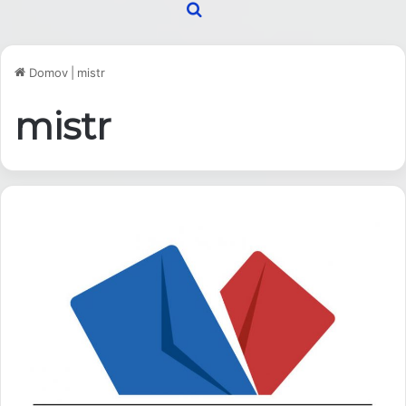
Hľadať
Domov
|
mistr
mistr