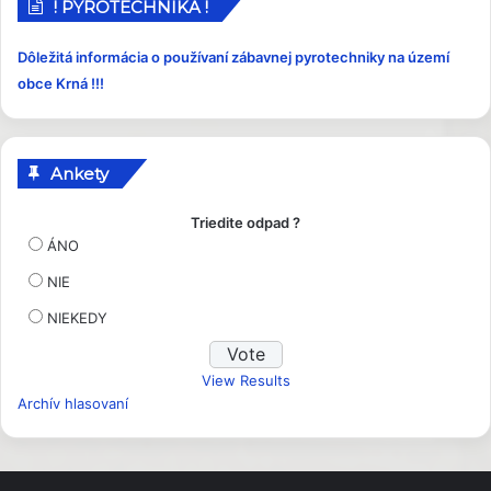
p
! PYROTECHNIKA !
e
v
Dôležitá informácia o používaní zábavnej pyrotechniky na území
k
obce Krná !!!
y
Ankety
Triedite odpad ?
ÁNO
NIE
NIEKEDY
View Results
Archív hlasovaní