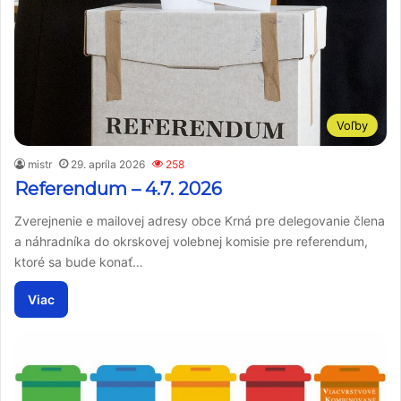
Voľby
mistr
29. apríla 2026
258
Referendum – 4.7. 2026
Zverejnenie e mailovej adresy obce Krná pre delegovanie člena
a náhradníka do okrskovej volebnej komisie pre referendum,
ktoré sa bude konať…
Viac