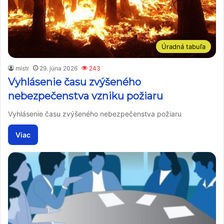
Úradná tabuľa
mistr
29. júna 2026
243
Vyhlásenie času zvýšeného
nebezpečenstva vzniku požiaru
Vyhlásenie času zvýšeného nebezpečenstva požiaru
Viac