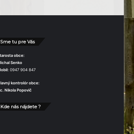
Sme tu pre Vás
tarosta obce:
ichal Senko
obil:
0947 904 847
lavný kontrolór obce:
c. Nikola Popovič
Kde nás nájdete ?