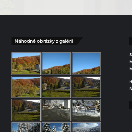
Náhodné obrázky z galérií
S
M
M
H
B