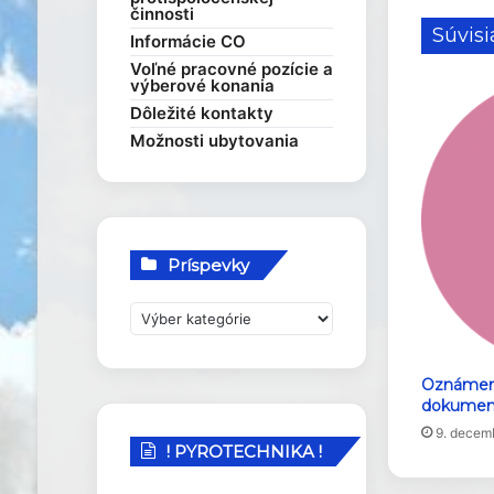
činnosti
Rozvojové dokumenty
Elektronické služby
Súvisi
Smernice
Informácie CO
Voľné pracovné pozície a
výberové konania
Dôležité kontakty
Možnosti ubytovania
Príspevky
P
r
í
s
Oznámeni
dokument
p
e
9. decem
! PYROTECHNIKA !
v
k