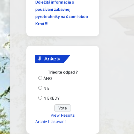
y
Dôležitá informácia o
používaní zábavnej
pyrotechniky na území obce
Krná !!!
Ankety
Triedite odpad ?
ÁNO
NIE
NIEKEDY
View Results
Archív hlasovaní