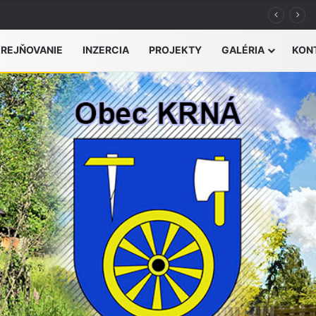
zvýšeného nebezpečenstva vzniku požiaru
EREJŇOVANIE
INZERCIA
PROJEKTY
GALÉRIA
KON