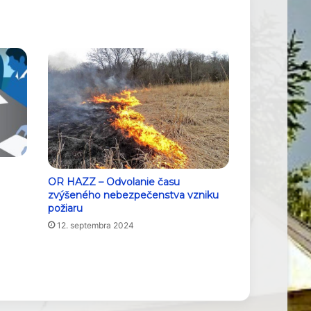
OR HAZZ – Odvolanie času
zvýšeného nebezpečenstva vzniku
požiaru
12. septembra 2024