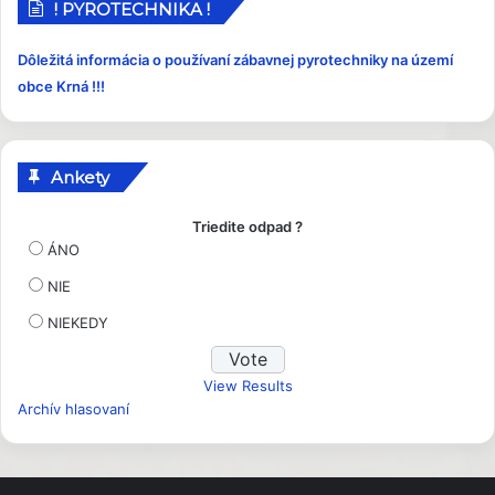
p
! PYROTECHNIKA !
e
v
Dôležitá informácia o používaní zábavnej pyrotechniky na území
k
obce Krná !!!
y
Ankety
Triedite odpad ?
ÁNO
NIE
NIEKEDY
View Results
Archív hlasovaní