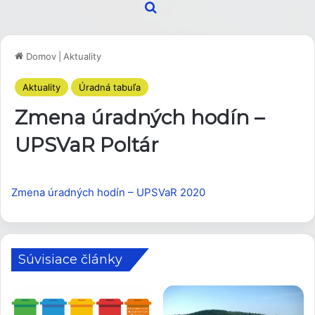
Hľadať
Domov
|
Aktuality
Aktuality
Úradná tabuľa
Zmena úradných hodín –
UPSVaR Poltár
Zmena úradných hodín – UPSVaR 2020
Súvisiace články