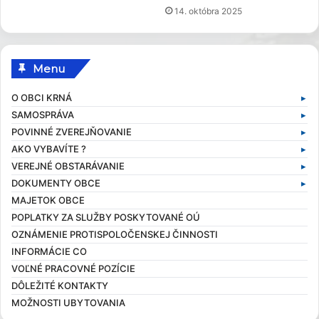
14. októbra 2025
Menu
O OBCI KRNÁ
SAMOSPRÁVA
Základné informácie
POVINNÉ ZVEREJŇOVANIE
Profil obce
Samospráva v súčasnosti
AKO VYBAVÍTE ?
História obce
Obecný úrad
Zmluvy
VEREJNÉ OBSTARÁVANIE
Obecné symboly
Starosta obce
Faktúry
Stavebný poriadok
DOKUMENTY OBCE
Kultúra
Zamestnanci obce
Objednávky
Výruby drevín
Verejné obstarávania
MAJETOK OBCE
Zaujímavosti
Hlavný kontrolór
Dane a poplatky
Profil verejného obstarávateľa
Kompetencie obce
POPLATKY ZA SLUŽBY POSKYTOVANÉ OÚ
Obecní poslanci a komisie
Evidencia obyvateľov
Všeobecné záväzné nariadenia
OZNÁMENIE PROTISPOLOČENSKEJ ČINNOSTI
Zasadnutia OcZ
Overovanie dokumentov
Ekonomické dokumenty
INFORMÁCIE CO
Sťažnosti a žiadosti
Rozpočet obce
VOĽNÉ PRACOVNÉ POZÍCIE
Sociálna pomoc
Rozvojové dokumenty
DÔLEŽITÉ KONTAKTY
Elektronické služby
Smernice
MOŽNOSTI UBYTOVANIA