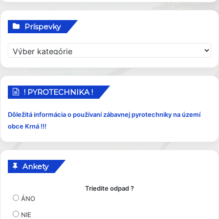
Príspevky
P
r
í
s
p
! PYROTECHNIKA !
e
v
Dôležitá informácia o používaní zábavnej pyrotechniky na území
k
obce Krná !!!
y
Ankety
Triedite odpad ?
ÁNO
NIE