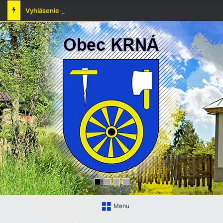
Vyhlásenie času zvýšeného nebezpečenstva vzniku požiaru
Menu