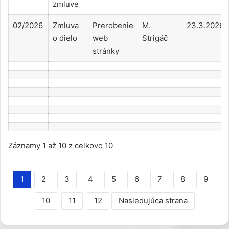
zmluve
02/2026
Zmluva
Prerobenie
M.
23.3.2026
o dielo
web
Strigáč
stránky
Záznamy 1 až 10 z celkovo 10
1
2
3
4
5
6
7
8
9
10
11
12
Nasledujúca strana