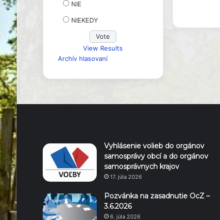
NIE
NIEKEDY
View Results
Archív hlasovaní
Vyhlásenie volieb do orgánov
samosprávy obcí a do orgánov
samosprávnych krajov
17. júla 2026
Pozvánka na zasadnutie OcZ –
3.6.2026
6. júla 2026