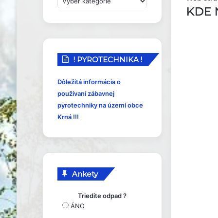
r
KDE 
í
s
p
e
! PYROTECHNIKA !
v
k
y
Dôležitá informácia o
používaní zábavnej
pyrotechniky na území obce
Krná !!!
Ankety
Triedite odpad ?
ÁNO