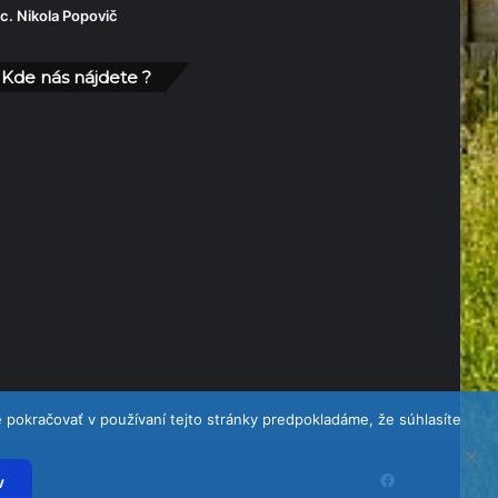
c. Nikola Popovič
Kde nás nájdete ?
pokračovať v používaní tejto stránky predpokladáme, že súhlasíte
v
Facebook