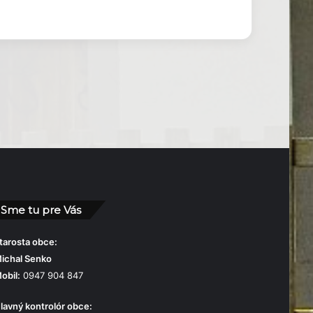
Sme tu pre Vás
tarosta obce:
ichal Senko
obil:
0947 904 847
lavný kontrolór obce: