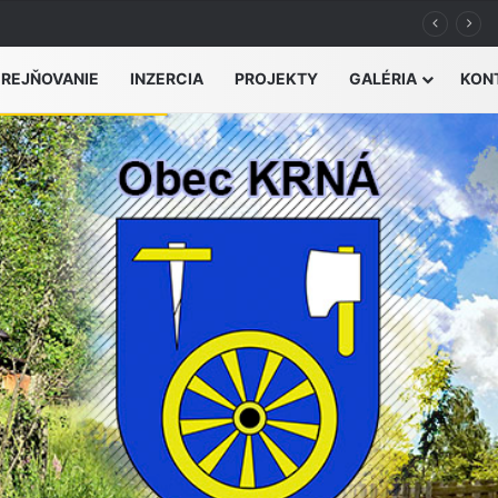
výšeného nebezpečenstva vzniku požiaru
EREJŇOVANIE
INZERCIA
PROJEKTY
GALÉRIA
KON