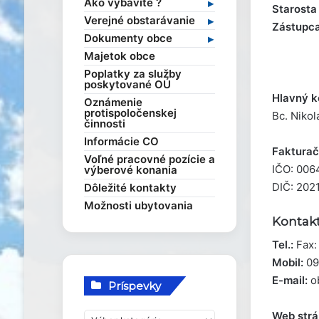
Ako vybavíte ?
Starosta
Faktúry
Stavebný poriadok
Verejné obstarávanie
Zástupca
Objednávky
Výruby drevín
Verejné obstarávania
Dokumenty obce
Dane a poplatky
Profil verejného
Kompetencie obce
Majetok obce
obstarávateľa
Evidencia obyvateľov
Všeobecné záväzné
Poplatky za služby
nariadenia
Overovanie dokumentov
poskytované OÚ
Ekonomické dokumenty
Sťažnosti a žiadosti
Hlavný k
Oznámenie
Rozpočet obce
Sociálna pomoc
protispoločenskej
Bc. Nikol
činnosti
Rozvojové dokumenty
Elektronické služby
Smernice
Informácie CO
Fakturač
Voľné pracovné pozície a
IČO: 006
výberové konania
DIČ: 202
Dôležité kontakty
Možnosti ubytovania
Kontak
Tel.:
Fax:
Mobil:
09
E-mail:
o
Príspevky
Web strá
P