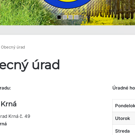
Obecný úrad
ecný úrad
radu:
Úradné ho
 Krná
Pondelo
rad Krná č. 49
Utorok
rná
Streda