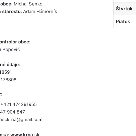
 obce
: Michal Senko
Štvrtok
 starostu:
Adam Hámorník
Piatok
ontrolór obce
:
a Popovič
né údaje:
48591
1178808
t:
 +421 474291955
47 904 847
beckrna@gmail.com
nka: www.krna.sk