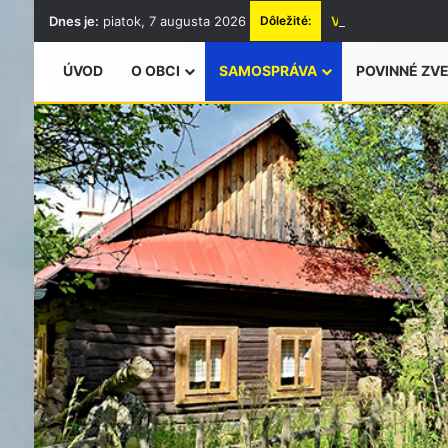
Dnes je:
piatok, 7 augusta 2026
Dôležité:
Vyhlásenie času z
ÚVOD
O OBCI
SAMOSPRÁVA
POVINNÉ ZV