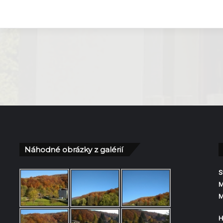
Náhodné obrázky z galérií
S
M
M
H