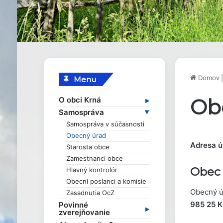
Domov
|
Menu
Ob
O obci Krná
Základné informácie
Samospráva
Profil obce
Samospráva v súčasnosti
História obce
Obecný úrad
Obecné symboly
Adresa ú
Starosta obce
Kultúra
Zamestnanci obce
Zaujímavosti
Obec
Hlavný kontrolór
Obecní poslanci a komisie
Obecný ú
Zasadnutia OcZ
985 25 K
Povinné
zverejňovanie
Zmluvy