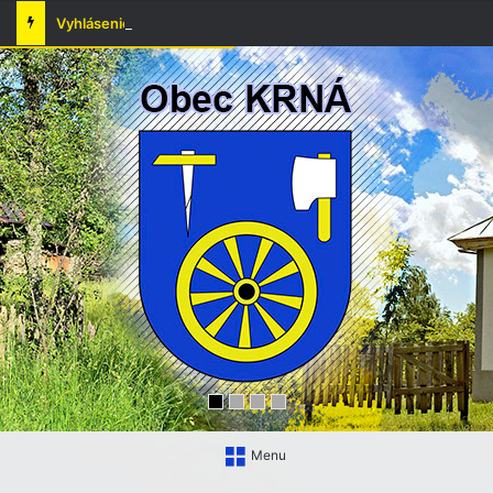
Vyhlásenie času zvýšeného nebezpečenstva vzniku požiaru
Menu