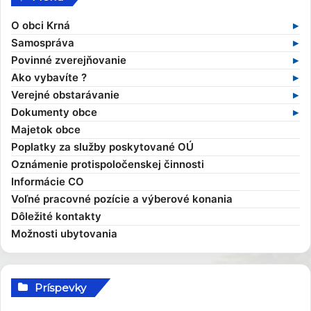
O obci Krná
Základné informácie
Samospráva
Profil obce
Samospráva v súčasnosti
Povinné zverejňovanie
História obce
Obecný úrad
Zmluvy
Ako vybavíte ?
Obecné symboly
Starosta obce
Faktúry
Stavebný poriadok
Verejné obstarávanie
Kultúra
Zamestnanci obce
Objednávky
Výruby drevín
Verejné obstarávania
Dokumenty obce
Zaujímavosti
Hlavný kontrolór
Dane a poplatky
Profil verejného obstarávateľa
Kompetencie obce
Majetok obce
Obecní poslanci a komisie
Evidencia obyvateľov
Všeobecné záväzné nariadenia
Poplatky za služby poskytované OÚ
Zasadnutia OcZ
Overovanie dokumentov
Ekonomické dokumenty
Oznámenie protispoločenskej činnosti
Sťažnosti a žiadosti
Rozpočet obce
Informácie CO
Sociálna pomoc
Rozvojové dokumenty
Voľné pracovné pozície a výberové konania
Elektronické služby
Smernice
Dôležité kontakty
Možnosti ubytovania
Príspevky