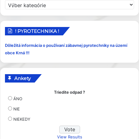
P
r
í
s
p
! PYROTECHNIKA !
e
v
Dôležitá informácia o používaní zábavnej pyrotechniky na území
k
obce Krná !!!
y
Ankety
Triedite odpad ?
ÁNO
NIE
NIEKEDY
View Results