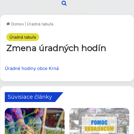
Hľadať
Domov
|
Úradná tabuľa
Úradná tabuľa
Zmena úradných hodín
Úradné hodiny obce Krná
Súvisiace články