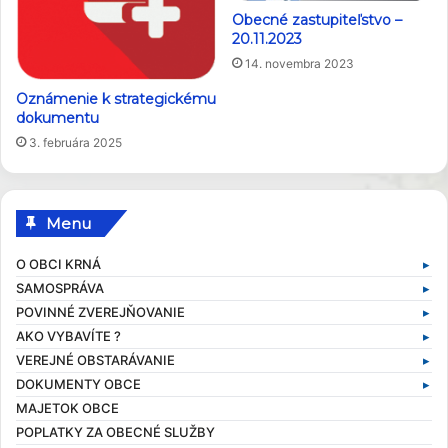
Obecné zastupiteľstvo –
20.11.2023
14. novembra 2023
Oznámenie k strategickému
dokumentu
3. februára 2025
Menu
O OBCI KRNÁ
SAMOSPRÁVA
Základné informácie
POVINNÉ ZVEREJŇOVANIE
Profil obce
Samospráva v súčasnosti
AKO VYBAVÍTE ?
História obce
Obecný úrad
Zmluvy
VEREJNÉ OBSTARÁVANIE
Obecné symboly
Starosta obce
Faktúry
Stavebný poriadok
DOKUMENTY OBCE
Kultúra
Zamestnanci obce
Objednávky
Výruby drevín
Verejné obstarávania
MAJETOK OBCE
Zaujímavosti
Hlavný kontrolór
Dane a poplatky
Profil verejného obstarávateľa
Kompetencie obce
POPLATKY ZA OBECNÉ SLUŽBY
Obecní poslanci a komisie
Evidencia obyvateľov
Všeobecné záväzné nariadenia