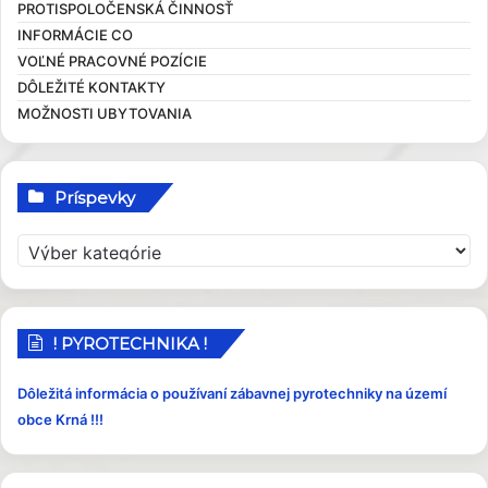
PROTISPOLOČENSKÁ ČINNOSŤ
Zasadnutia OcZ
Overovanie dokumentov
Ekonomické dokumenty
INFORMÁCIE CO
Sťažnosti a žiadosti
Rozpočet obce
VOĽNÉ PRACOVNÉ POZÍCIE
Sociálna pomoc
Rozvojové dokumenty
DÔLEŽITÉ KONTAKTY
Elektronické služby
Smernice
MOŽNOSTI UBYTOVANIA
Príspevky
P
r
í
s
p
! PYROTECHNIKA !
e
v
Dôležitá informácia o používaní zábavnej pyrotechniky na území
k
obce Krná !!!
y