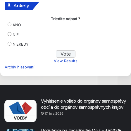
Ankety
Triedite odpad ?
ÁNO
NIE
NIEKEDY
View Results
Archív hlasovaní
Vyhlásenie volieb do orgánov samosprávy
obcí a do orgánov samosprávnych krajov
17. júla 2026
Pozvánka na zasadnutie OcZ – 3.6.2026