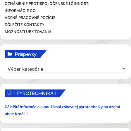
OZNÁMENIE PROTISPOLOČENSKEJ ČINNOSTI
Zasadnutia OcZ
Overovanie dokumentov
Ekonomické dokumenty
INFORMÁCIE CO
Sťažnosti a žiadosti
Rozpočet obce
VOĽNÉ PRACOVNÉ POZÍCIE
Sociálna pomoc
Rozvojové dokumenty
DÔLEŽITÉ KONTAKTY
Elektronické služby
Smernice
MOŽNOSTI UBYTOVANIA
Príspevky
P
r
í
s
p
! PYROTECHNIKA !
e
v
Dôležitá informácia o používaní zábavnej pyrotechniky na území
k
obce Krná !!!
y