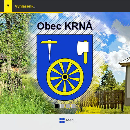
Vyhlásenie času zvýšeného nebezpečenstva vzniku požiaru
Menu