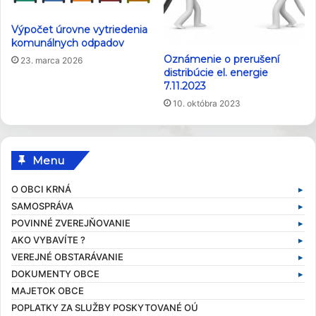
Výpočet úrovne vytriedenia
komunálnych odpadov
Oznámenie o prerušení
23. marca 2026
distribúcie el. energie
7.11.2023
10. októbra 2023
Menu
O OBCI KRNÁ
SAMOSPRÁVA
Základné informácie
POVINNÉ ZVEREJŇOVANIE
Profil obce
Samospráva v súčasnosti
AKO VYBAVÍTE ?
História obce
Obecný úrad
Zmluvy
VEREJNÉ OBSTARÁVANIE
Obecné symboly
Starosta obce
Faktúry
Stavebný poriadok
DOKUMENTY OBCE
Kultúra
Zamestnanci obce
Objednávky
Výruby drevín
Verejné obstarávania
MAJETOK OBCE
Zaujímavosti
Hlavný kontrolór
Dane a poplatky
Profil verejného obstarávateľa
Kompetencie obce
POPLATKY ZA SLUŽBY POSKYTOVANÉ OÚ
Obecní poslanci a komisie
Evidencia obyvateľov
Všeobecné záväzné nariadenia