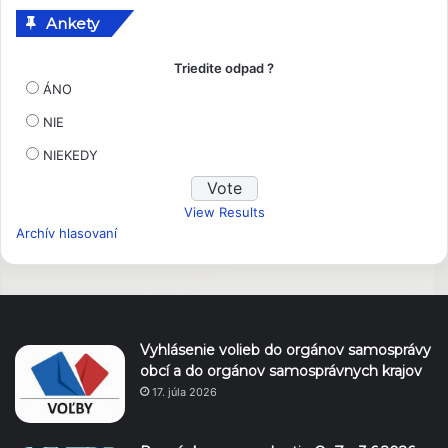
Ankety
Triedite odpad ?
ÁNO
NIE
NIEKEDY
View Results
Archív hlasovaní
Vyhlásenie volieb do orgánov samosprávy
obcí a do orgánov samosprávnych krajov
17. júla 2026