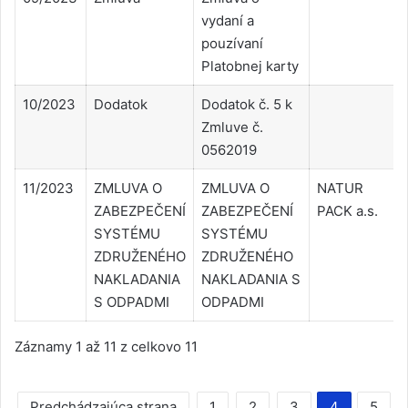
vydaní a
pouzívaní
Platobnej karty
10/2023
Dodatok
Dodatok č. 5 k
Zmluve č.
0562019
11/2023
ZMLUVA O
ZMLUVA O
NATUR
ZABEZPEČENÍ
ZABEZPEČENÍ
PACK a.s.
SYSTÉMU
SYSTÉMU
ZDRUŽENÉHO
ZDRUŽENÉHO
NAKLADANIA
NAKLADANIA S
S ODPADMI
ODPADMI
Záznamy 1 až 11 z celkovo 11
Predchádzajúca strana
1
2
3
4
5