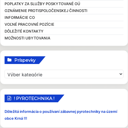
POPLATKY ZA SLUŽBY POSKYTOVANÉ OÚ
Evidencia obyvateľov
Všeobecné záväzné nariadenia
OZNÁMENIE PROTISPOLOČENSKEJ ČINNOSTI
Overovanie dokumentov
Ekonomické dokumenty
INFORMÁCIE CO
Sťažnosti a žiadosti
Rozpočet obce
VOĽNÉ PRACOVNÉ POZÍCIE
Sociálna pomoc
Rozvojové dokumenty
DÔLEŽITÉ KONTAKTY
Elektronické služby
Smernice
MOŽNOSTI UBYTOVANIA
Príspevky
P
r
í
s
p
! PYROTECHNIKA !
e
v
Dôležitá informácia o používaní zábavnej pyrotechniky na území
k
obce Krná !!!
y