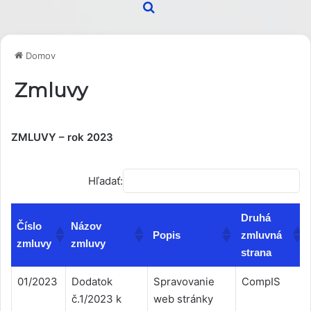
Hľadať
Domov
Zmluvy
ZMLUVY – rok 2023
Hľadať:
Druhá
Číslo
Názov
Popis
zmluvná
zmluvy
zmluvy
strana
Číslo
Názov
Popis
Druhá
01/2023
Dodatok
Spravovanie
CompIS
zmluvy
zmluvy
zmluvná
č.1/2023 k
web stránky
strana