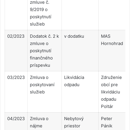
zmluve č.
9/2019 o
poskytnutí
služieb
02/2023
Dodatok č. 2 k
v dodatku
MAS
zmluve o
Hornohrad
poskytnutí
finančného
príspevku
03/2023
Zmluva o
Likvidácia
Združenie
poskytovaní
odpadu
obcí pre
služieb
likvidáciu
odpadu
Poltár
04/2023
Zmluva o
Nebytový
Peter
nájme
priestor
Pánik