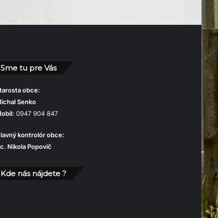
Sme tu pre Vás
tarosta obce:
ichal Senko
obil:
0947 904 847
lavný kontrolór obce:
c. Nikola Popovič
Kde nás nájdete ?