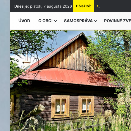
Dnes je:
piatok, 7 augusta 2026
Dôležité:
Vyhlásenie času z
ÚVOD
O OBCI
SAMOSPRÁVA
POVINNÉ ZV