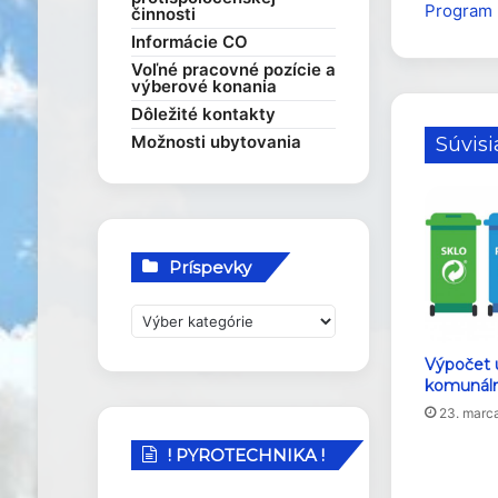
Program 
činnosti
Rozvojové dokumenty
Elektronické služby
Smernice
Informácie CO
Voľné pracovné pozície a
výberové konania
Dôležité kontakty
Možnosti ubytovania
Súvisi
Príspevky
P
r
í
Výpočet 
komunál
s
p
23. marc
e
! PYROTECHNIKA !
v
k