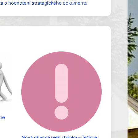
áva o hodnotení strategického dokumentu
cie
Nová obecná web stránka – Tešíme