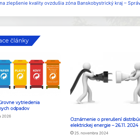
na zlepšenie kvality ovzdušia zóna Banskobystrický kraj – Spr
ace články
úrovne vytriedenia
nych odpadov
a 2026
Oznámenie o prerušení distribú
elektrickej energie – 26.11. 2024
25. novembra 2024