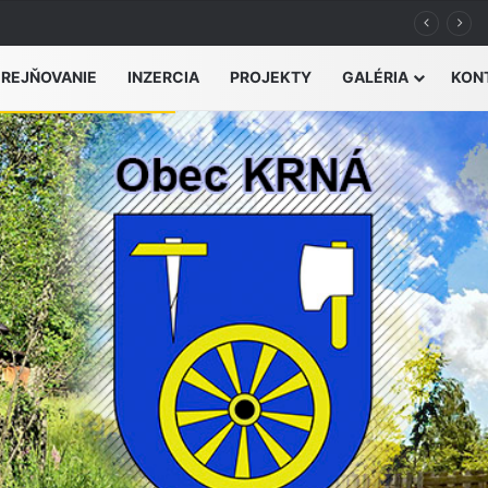
výšeného nebezpečenstva vzniku požiaru
EREJŇOVANIE
INZERCIA
PROJEKTY
GALÉRIA
KON