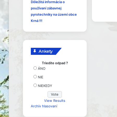
y
Dôležitá informácia o
používaní zábavnej
pyrotechniky na území obce
Krná !!!
Ankety
Triedite odpad ?
ÁNO
NIE
NIEKEDY
View Results
Archív hlasovaní