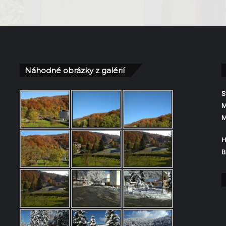
Náhodné obrázky z galérií
S
M
M
H
B