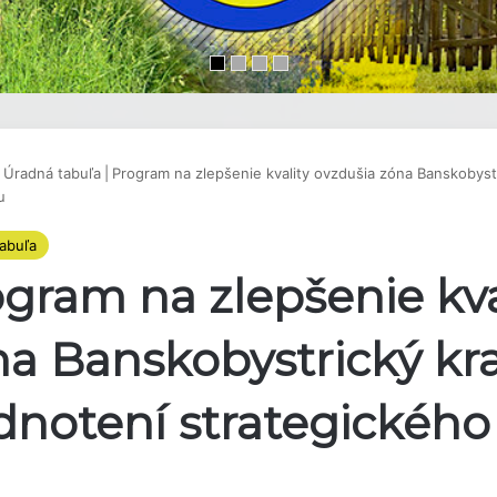
Úradná tabuľa
|
Program na zlepšenie kvality ovzdušia zóna Banskobystr
u
abuľa
gram na zlepšenie kva
a Banskobystrický kra
dnotení strategickéh