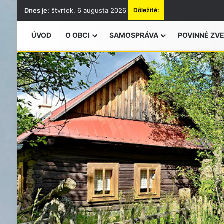
Dnes je:
štvrtok, 6 augusta 2026
Dôležité:
Vyhlásenie času 
ÚVOD
O OBCI
SAMOSPRÁVA
POVINNÉ ZV