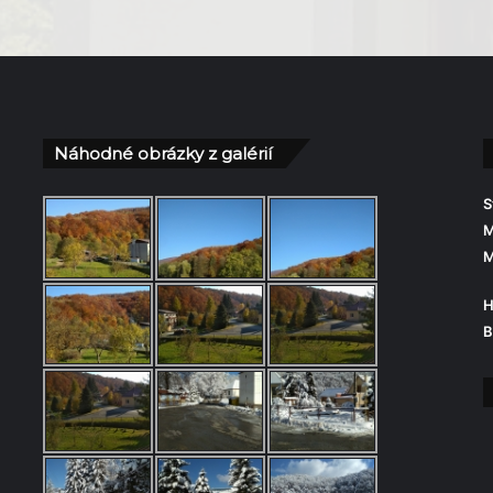
Náhodné obrázky z galérií
S
M
M
H
B