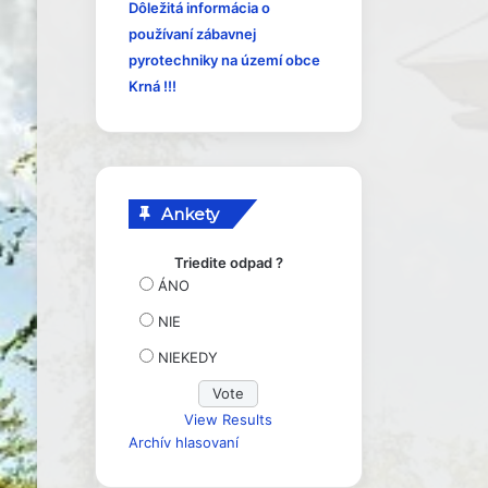
y
Dôležitá informácia o
používaní zábavnej
pyrotechniky na území obce
Krná !!!
Ankety
Triedite odpad ?
ÁNO
NIE
NIEKEDY
View Results
Archív hlasovaní