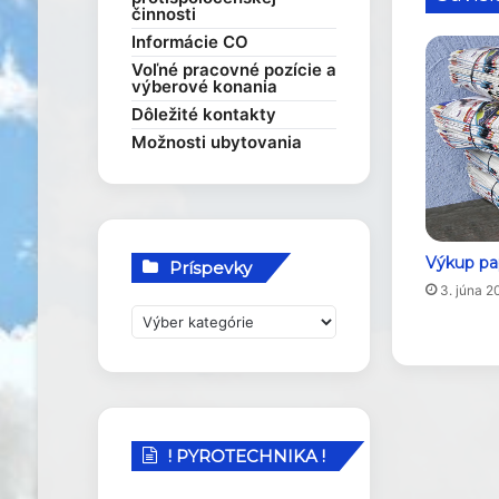
činnosti
Rozvojové dokumenty
Elektronické služby
Smernice
Informácie CO
Voľné pracovné pozície a
výberové konania
Dôležité kontakty
Možnosti ubytovania
Výkup pap
Príspevky
3. júna 2
P
r
í
s
p
e
! PYROTECHNIKA !
v
k