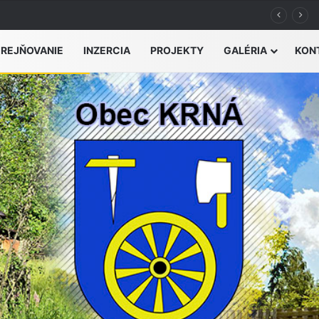
zvýšeného nebezpečenstva vzniku požiaru
EREJŇOVANIE
INZERCIA
PROJEKTY
GALÉRIA
KON