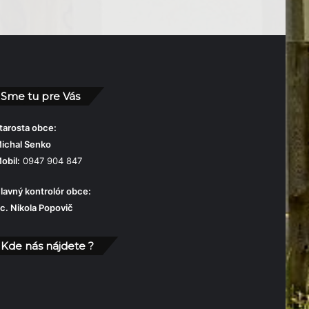
Sme tu pre Vás
tarosta obce:
ichal Senko
obil:
0947 904 847
lavný kontrolór obce:
c. Nikola Popovič
Kde nás nájdete ?