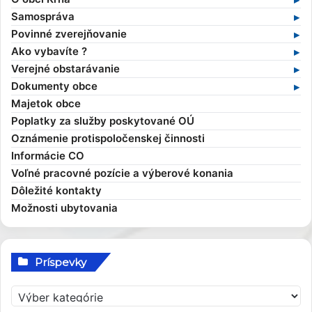
Základné informácie
Samospráva
Profil obce
Samospráva v súčasnosti
Povinné zverejňovanie
História obce
Obecný úrad
Zmluvy
Ako vybavíte ?
Obecné symboly
Starosta obce
Faktúry
Stavebný poriadok
Verejné obstarávanie
Kultúra
Zamestnanci obce
Objednávky
Výruby drevín
Verejné obstarávania
Dokumenty obce
Zaujímavosti
Hlavný kontrolór
Dane a poplatky
Profil verejného obstarávateľa
Kompetencie obce
Majetok obce
Obecní poslanci a komisie
Evidencia obyvateľov
Všeobecné záväzné nariadenia
Poplatky za služby poskytované OÚ
Zasadnutia OcZ
Overovanie dokumentov
Ekonomické dokumenty
Oznámenie protispoločenskej činnosti
Sťažnosti a žiadosti
Rozpočet obce
Informácie CO
Sociálna pomoc
Rozvojové dokumenty
Voľné pracovné pozície a výberové konania
Elektronické služby
Smernice
Dôležité kontakty
Možnosti ubytovania
Príspevky
P
r