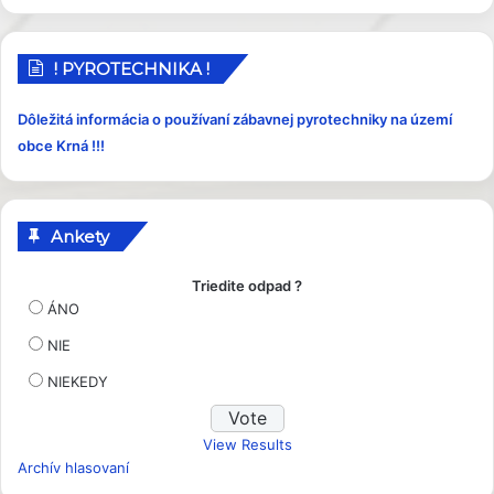
í
s
p
! PYROTECHNIKA !
e
v
Dôležitá informácia o používaní zábavnej pyrotechniky na území
k
obce Krná !!!
y
Ankety
Triedite odpad ?
ÁNO
NIE
NIEKEDY
View Results
Archív hlasovaní