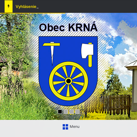
Vyhlásenie času zvýšeného nebezpečenstva vzniku požiaru
Menu