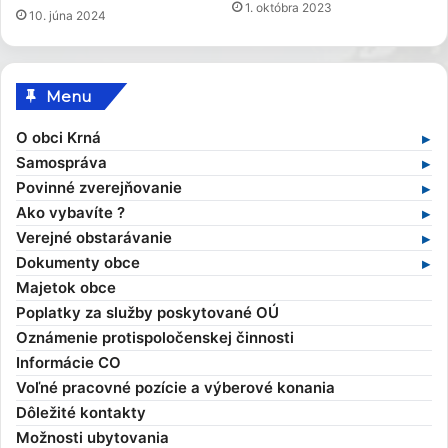
1. októbra 2023
10. júna 2024
Menu
O obci Krná
Základné informácie
Samospráva
Profil obce
Samospráva v súčasnosti
Povinné zverejňovanie
História obce
Obecný úrad
Zmluvy
Ako vybavíte ?
Obecné symboly
Starosta obce
Faktúry
Stavebný poriadok
Verejné obstarávanie
Kultúra
Zamestnanci obce
Objednávky
Výruby drevín
Verejné obstarávania
Dokumenty obce
Zaujímavosti
Hlavný kontrolór
Dane a poplatky
Profil verejného obstarávateľa
Kompetencie obce
Majetok obce
Obecní poslanci a komisie
Evidencia obyvateľov
Všeobecné záväzné nariadenia
Poplatky za služby poskytované OÚ
Zasadnutia OcZ
Overovanie dokumentov
Ekonomické dokumenty
Oznámenie protispoločenskej činnosti
Sťažnosti a žiadosti
Rozpočet obce
Informácie CO
Sociálna pomoc
Rozvojové dokumenty
Voľné pracovné pozície a výberové konania
Elektronické služby
Smernice
Dôležité kontakty
Možnosti ubytovania