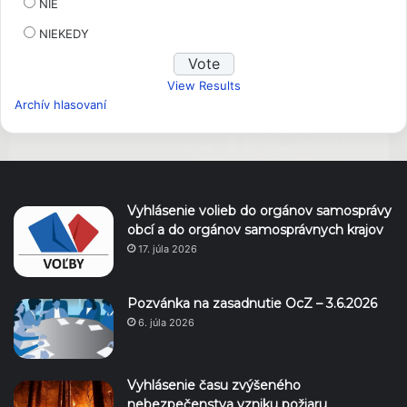
NIE
NIEKEDY
View Results
Archív hlasovaní
Vyhlásenie volieb do orgánov samosprávy
obcí a do orgánov samosprávnych krajov
17. júla 2026
Pozvánka na zasadnutie OcZ – 3.6.2026
6. júla 2026
Vyhlásenie času zvýšeného
nebezpečenstva vzniku požiaru