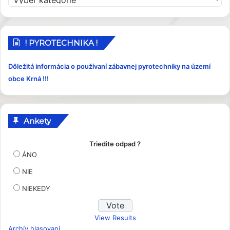
r
í
s
p
! PYROTECHNIKA !
e
v
Dôležitá informácia o používaní zábavnej pyrotechniky na území
k
obce Krná !!!
y
Ankety
Triedite odpad ?
ÁNO
NIE
NIEKEDY
View Results
Archív hlasovaní