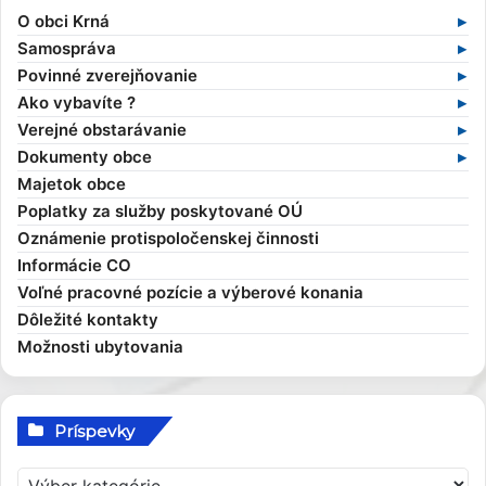
O obci Krná
Základné informácie
Samospráva
Profil obce
Samospráva v súčasnosti
Povinné zverejňovanie
História obce
Obecný úrad
Zmluvy
Ako vybavíte ?
Obecné symboly
Starosta obce
Faktúry
Stavebný poriadok
Verejné obstarávanie
Kultúra
Zamestnanci obce
Objednávky
Výruby drevín
Verejné obstarávania
Dokumenty obce
Zaujímavosti
Hlavný kontrolór
Dane a poplatky
Profil verejného obstarávateľa
Kompetencie obce
Majetok obce
Obecní poslanci a komisie
Evidencia obyvateľov
Všeobecné záväzné nariadenia
Poplatky za služby poskytované OÚ
Zasadnutia OcZ
Overovanie dokumentov
Ekonomické dokumenty
Oznámenie protispoločenskej činnosti
Sťažnosti a žiadosti
Rozpočet obce
Informácie CO
Sociálna pomoc
Rozvojové dokumenty
Voľné pracovné pozície a výberové konania
Elektronické služby
Smernice
Dôležité kontakty
Možnosti ubytovania
Príspevky
P