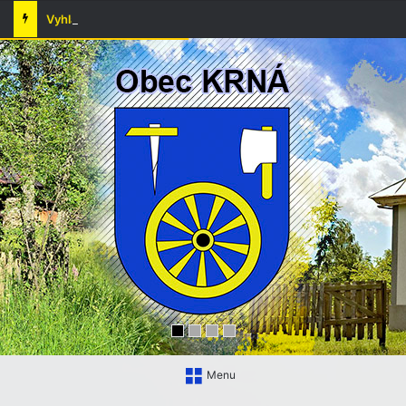
Vyhlásenie času zvýšeného nebezpečenstva vzniku požiaru
Menu