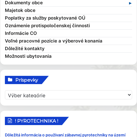
Dokumenty obce
Zaujímavosti
Hlavný kontrolór
Dane a poplatky
Profil verejného obstarávateľa
Kompetencie obce
Majetok obce
Obecní poslanci a komisie
Evidencia obyvateľov
Všeobecné záväzné nariadenia
Poplatky za služby poskytované OÚ
Zasadnutia OcZ
Overovanie dokumentov
Ekonomické dokumenty
Oznámenie protispoločenskej činnosti
Sťažnosti a žiadosti
Rozpočet obce
Informácie CO
Sociálna pomoc
Rozvojové dokumenty
Voľné pracovné pozície a výberové konania
Elektronické služby
Smernice
Dôležité kontakty
Možnosti ubytovania
Príspevky
P
r
í
s
p
! PYROTECHNIKA !
e
v
Dôležitá informácia o používaní zábavnej pyrotechniky na území