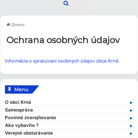
Hľadať
Domov
Ochrana osobných údajov
Informácia o spracúvaní osobných údajov obce Krná
Menu
O obci Krná
Základné informácie
Samospráva
Profil obce
Samospráva v súčasnosti
Povinné zverejňovanie
História obce
Obecný úrad
Zmluvy
Ako vybavíte ?
Obecné symboly
Starosta obce
Faktúry
Stavebný poriadok
Verejné obstarávanie
Kultúra
Zamestnanci obce
Objednávky
Výruby drevín
Verejné obstarávania