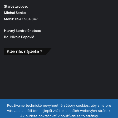
Starosta obce:
Michal Senko
Mobil:
0947 904 847
Hlavný kontrolór obce:
Bc. Nikola Popovič
Kde nás nájdete ?
Používame technické nevyhnutné súbory cookies, aby sme pre
Vás zabezpečili ten najlepší zážitok z našich webových stránok.
Ak budete pokračovať v používaní tejto stránky