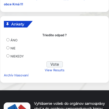
k
obce Krná !!!
y
Ankety
Triedite odpad ?
ÁNO
NIE
NIEKEDY
View Results
Archív hlasovaní
Vyhlásenie volieb do orgánov samosprávy
obcí a do orgánov samosprávnych krajov