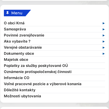
Menu
O obci Krná
Základné informácie
Samospráva
Profil obce
Samospráva v súčasnosti
Povinné zverejňovanie
História obce
Obecný úrad
Zmluvy
Ako vybavíte ?
Obecné symboly
Starosta obce
Faktúry
Stavebný poriadok
Verejné obstarávanie
Kultúra
Zamestnanci obce
Objednávky
Výruby drevín
Verejné obstarávania
Dokumenty obce
Zaujímavosti
Hlavný kontrolór
Dane a poplatky
Profil verejného obstarávateľa
Kompetencie obce
Majetok obce
Obecní poslanci a komisie
Evidencia obyvateľov
Všeobecné záväzné nariadenia
Poplatky za služby poskytované OÚ
Zasadnutia OcZ
Overovanie dokumentov
Ekonomické dokumenty
Oznámenie protispoločenskej činnosti
Sťažnosti a žiadosti
Rozpočet obce
Informácie CO
Sociálna pomoc
Rozvojové dokumenty
Voľné pracovné pozície a výberové konania
Elektronické služby
Smernice
Dôležité kontakty
Možnosti ubytovania