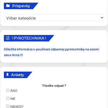
Príspevky
P
r
í
s
p
! PYROTECHNIKA !
e
v
Dôležitá informácia o používaní zábavnej pyrotechniky na území
k
obce Krná !!!
y
Ankety
Triedite odpad ?
ÁNO
NIE
NIEKEDY