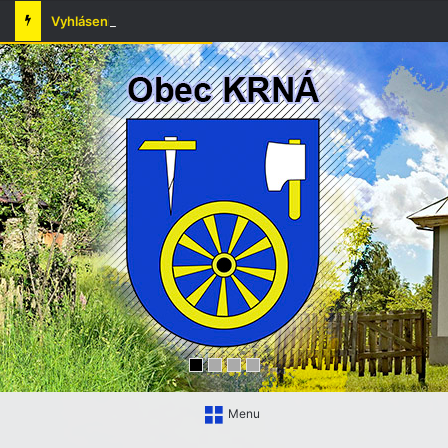
Vyhlásenie času zvýšeného nebezpečenstva vzniku požiaru
Menu