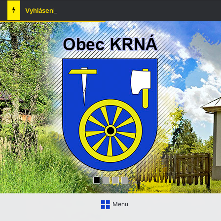
Vyhlásenie času zvýšeného nebezpečenstva vzniku požiaru
Menu