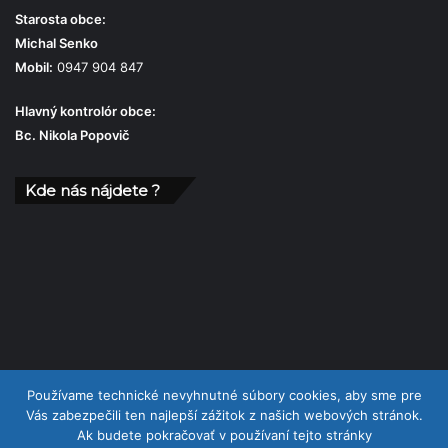
Starosta obce:
Michal Senko
Mobil:
0947 904 847
Hlavný kontrolór obce:
Bc. Nikola Popovič
Kde nás nájdete ?
Používame technické nevyhnutné súbory cookies, aby sme pre
Vás zabezpečili ten najlepší zážitok z našich webových stránok.
Ak budete pokračovať v používaní tejto stránky