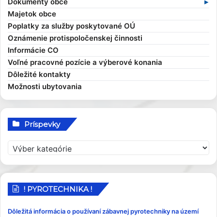
Dokumenty obce
Zaujímavosti
Hlavný kontrolór
Dane a poplatky
Profil verejného obstarávateľa
Kompetencie obce
Majetok obce
Obecní poslanci a komisie
Evidencia obyvateľov
Všeobecné záväzné nariadenia
Poplatky za služby poskytované OÚ
Zasadnutia OcZ
Overovanie dokumentov
Ekonomické dokumenty
Oznámenie protispoločenskej činnosti
Sťažnosti a žiadosti
Rozpočet obce
Informácie CO
Sociálna pomoc
Rozvojové dokumenty
Voľné pracovné pozície a výberové konania
Elektronické služby
Smernice
Dôležité kontakty
Možnosti ubytovania
Príspevky
P
r
í
s
p
! PYROTECHNIKA !
e
v
Dôležitá informácia o používaní zábavnej pyrotechniky na území
k