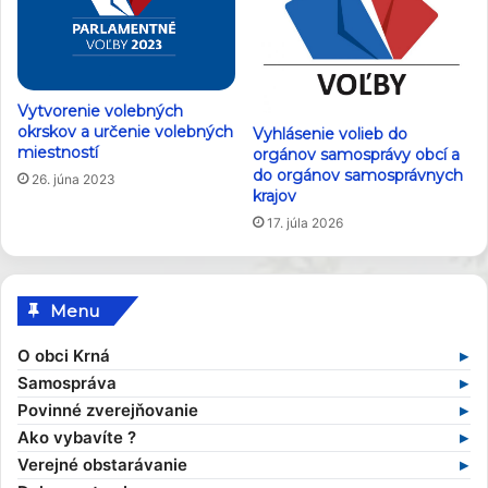
Vytvorenie volebných
okrskov a určenie volebných
Vyhlásenie volieb do
miestností
orgánov samosprávy obcí a
do orgánov samosprávnych
26. júna 2023
krajov
17. júla 2026
Menu
O obci Krná
Základné informácie
Samospráva
Profil obce
Samospráva v súčasnosti
Povinné zverejňovanie
História obce
Obecný úrad
Zmluvy
Ako vybavíte ?
Obecné symboly
Starosta obce
Faktúry
Stavebný poriadok
Verejné obstarávanie
Kultúra
Zamestnanci obce
Objednávky
Výruby drevín
Verejné obstarávania