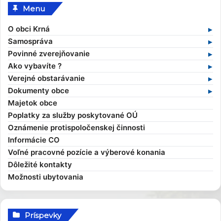
Menu
O obci Krná
Základné informácie
Samospráva
Profil obce
Samospráva v súčasnosti
Povinné zverejňovanie
História obce
Obecný úrad
Zmluvy
Ako vybavíte ?
Obecné symboly
Starosta obce
Faktúry
Stavebný poriadok
Verejné obstarávanie
Kultúra
Zamestnanci obce
Objednávky
Výruby drevín
Verejné obstarávania
Dokumenty obce
Zaujímavosti
Hlavný kontrolór
Dane a poplatky
Profil verejného obstarávateľa
Kompetencie obce
Majetok obce
Obecní poslanci a komisie
Evidencia obyvateľov
Všeobecné záväzné nariadenia
Poplatky za služby poskytované OÚ
Zasadnutia OcZ
Overovanie dokumentov
Ekonomické dokumenty
Oznámenie protispoločenskej činnosti
Sťažnosti a žiadosti
Rozpočet obce
Informácie CO
Sociálna pomoc
Rozvojové dokumenty
Voľné pracovné pozície a výberové konania
Elektronické služby
Smernice
Dôležité kontakty
Možnosti ubytovania
Príspevky