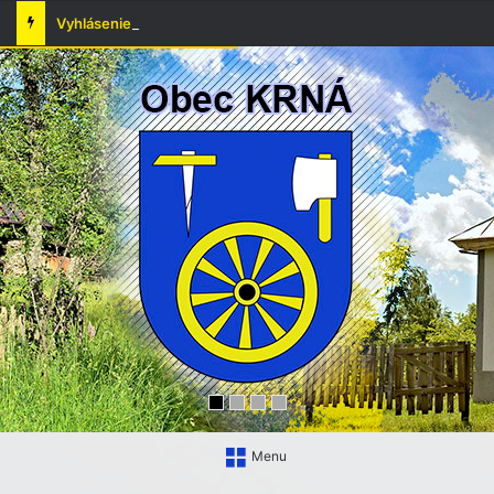
Vyhlásenie času zvýšeného nebezpečenstva vzniku požiaru
Menu