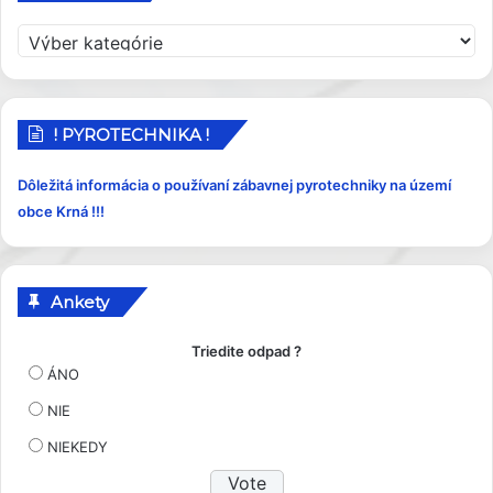
P
r
í
s
p
! PYROTECHNIKA !
e
v
Dôležitá informácia o používaní zábavnej pyrotechniky na území
k
obce Krná !!!
y
Ankety
Triedite odpad ?
ÁNO
NIE
NIEKEDY