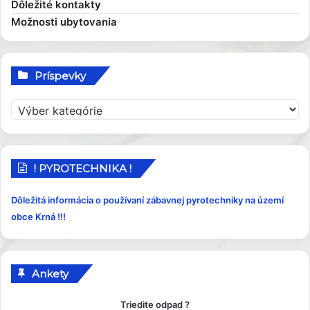
Dôležité kontakty
Možnosti ubytovania
Príspevky
P
r
í
s
p
! PYROTECHNIKA !
e
v
Dôležitá informácia o používaní zábavnej pyrotechniky na území
k
obce Krná !!!
y
Ankety
Triedite odpad ?