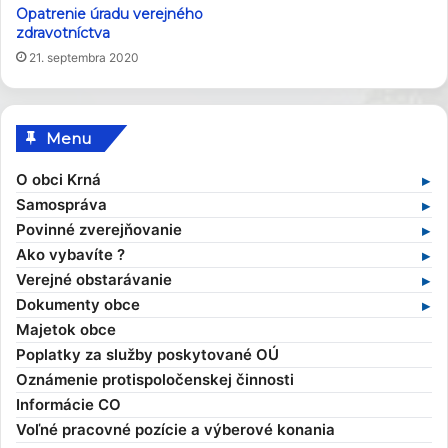
Opatrenie úradu verejného
zdravotníctva
21. septembra 2020
Menu
O obci Krná
Základné informácie
Samospráva
Profil obce
Samospráva v súčasnosti
Povinné zverejňovanie
História obce
Obecný úrad
Zmluvy
Ako vybavíte ?
Obecné symboly
Starosta obce
Faktúry
Stavebný poriadok
Verejné obstarávanie
Kultúra
Zamestnanci obce
Objednávky
Výruby drevín
Verejné obstarávania
Dokumenty obce
Zaujímavosti
Hlavný kontrolór
Dane a poplatky
Profil verejného obstarávateľa
Kompetencie obce
Majetok obce
Obecní poslanci a komisie
Evidencia obyvateľov
Všeobecné záväzné nariadenia
Poplatky za služby poskytované OÚ
Zasadnutia OcZ
Overovanie dokumentov
Ekonomické dokumenty
Oznámenie protispoločenskej činnosti
Sťažnosti a žiadosti
Rozpočet obce
Informácie CO
Sociálna pomoc
Rozvojové dokumenty
Voľné pracovné pozície a výberové konania
Elektronické služby
Smernice