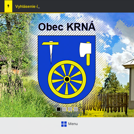
Vyhlásenie času zvýšeného nebezpečenstva vzniku požiaru
Menu