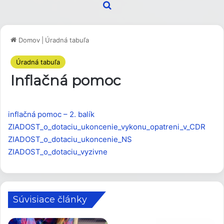
Hľadať
Domov
|
Úradná tabuľa
Úradná tabuľa
Inflačná pomoc
inflačná pomoc – 2. balík
ZIADOST_o_dotaciu_ukoncenie_vykonu_opatreni_v_CDR
ZIADOST_o_dotaciu_ukoncenie_NS
ZIADOST_o_dotaciu_vyzivne
Súvisiace články