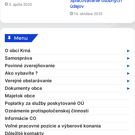
Spracovávanie osobných
3. apríla 2025
údajov
14. októbra 2025
Menu
O obci Krná
Základné informácie
Samospráva
Profil obce
Samospráva v súčasnosti
Povinné zverejňovanie
História obce
Obecný úrad
Zmluvy
Ako vybavíte ?
Obecné symboly
Starosta obce
Faktúry
Stavebný poriadok
Verejné obstarávanie
Kultúra
Zamestnanci obce
Objednávky
Výruby drevín
Verejné obstarávania
Dokumenty obce
Zaujímavosti
Hlavný kontrolór
Dane a poplatky
Profil verejného obstarávateľa
Kompetencie obce
Majetok obce
Obecní poslanci a komisie
Evidencia obyvateľov
Všeobecné záväzné nariadenia
Poplatky za služby poskytované OÚ
Zasadnutia OcZ
Overovanie dokumentov
Ekonomické dokumenty
Oznámenie protispoločenskej činnosti
Sťažnosti a žiadosti
Rozpočet obce
Informácie CO
Sociálna pomoc
Rozvojové dokumenty
Voľné pracovné pozície a výberové konania
Elektronické služby
Smernice
Dôležité kontakty