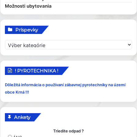
Možnosti ubytovania
Príspevky
P
r
í
s
p
! PYROTECHNIKA !
e
v
Dôležitá informácia o používaní zábavnej pyrotechniky na území
k
obce Krná !!!
y
Ankety
Triedite odpad ?