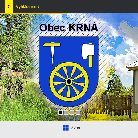
Vyhlásenie času zvýšeného nebezpečenstva vzniku požiaru
Menu