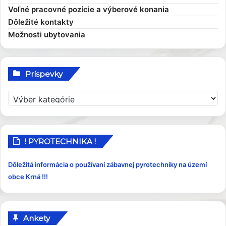
Voľné pracovné pozície a výberové konania
Elektronické služby
Smernice
Dôležité kontakty
Možnosti ubytovania
Príspevky
P
r
í
s
p
! PYROTECHNIKA !
e
v
Dôležitá informácia o používaní zábavnej pyrotechniky na území
k
obce Krná !!!
y
Ankety