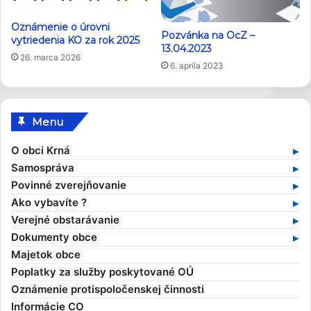
Oznámenie o úrovni
Pozvánka na OcZ –
vytriedenia KO za rok 2025
13.04.2023
26. marca 2026
6. apríla 2023
Menu
O obci Krná
Základné informácie
Samospráva
Profil obce
Samospráva v súčasnosti
Povinné zverejňovanie
História obce
Obecný úrad
Zmluvy
Ako vybavíte ?
Obecné symboly
Starosta obce
Faktúry
Stavebný poriadok
Verejné obstarávanie
Kultúra
Zamestnanci obce
Objednávky
Výruby drevín
Verejné obstarávania
Dokumenty obce
Zaujímavosti
Hlavný kontrolór
Dane a poplatky
Profil verejného obstarávateľa
Kompetencie obce
Majetok obce
Obecní poslanci a komisie
Evidencia obyvateľov
Všeobecné záväzné nariadenia
Poplatky za služby poskytované OÚ
Zasadnutia OcZ
Overovanie dokumentov
Ekonomické dokumenty
Oznámenie protispoločenskej činnosti
Sťažnosti a žiadosti
Rozpočet obce
Informácie CO
Sociálna pomoc
Rozvojové dokumenty