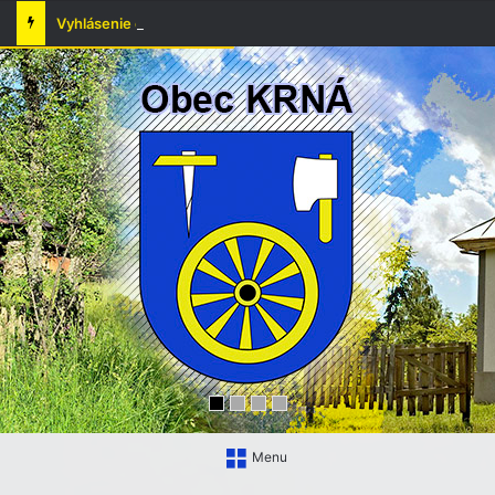
Vyhlásenie času zvýšeného nebezpečenstva vzniku požiaru
Menu